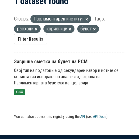
1 dataset found
Groups:
Парламентарен институт
Tags:
расходи
корисници
буџет
Filter Results
Завршна сметка на буџет на РСМ
Овој тип на податоци е од секундарен извор и истите се
користат за испорака на анализи од страна на
Парламентарната буџетска канцеларија
XLSX
You can also access this registry using the
API
(see
API Docs
).