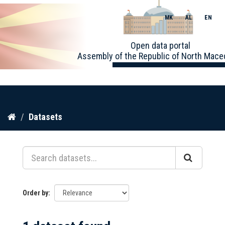
MK
AL
EN
Toggle
Open data portal
naviga
Assembly of the Republic of North Mace
Skip
Datasets
to
content
Order by