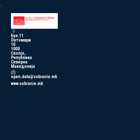
a
Бул.11
Октомври
10
1000
Скопје,
Република
Северна
Македонија
open.data@sobranie.mk
www.sobranie.mk