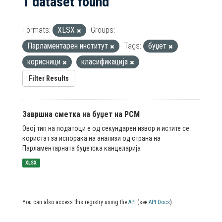
1 dataset found
Formats:
XLSX
Groups:
Парламентарен институт
Tags:
буџет
корисници
класификација
Filter Results
Завршна сметка на буџет на РСМ
Овој тип на податоци е од секундарен извор и истите се
користат за испорака на анализи од страна на
Парламентарната буџетска канцеларија
XLSX
You can also access this registry using the
API
(see
API Docs
).