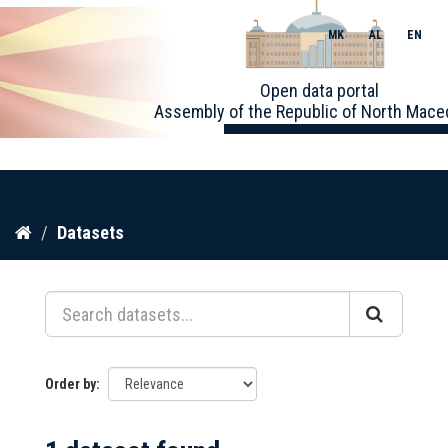
MK
AL
EN
Toggle
Open data portal
naviga
Assembly of the Republic of North Mace
Skip
Datasets
to
content
Order by