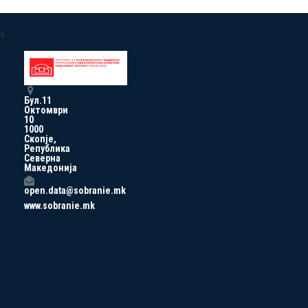
a
Бул.11
Октомври
10
1000
Скопје,
Република
Северна
Македонија
open.data@sobranie.mk
www.sobranie.mk