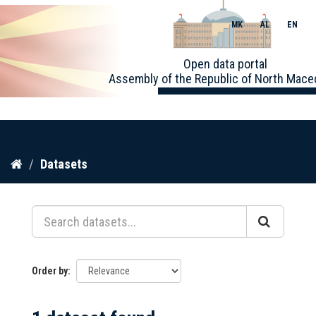
MK
AL
EN
Toggle
Open data portal
naviga
Assembly of the Republic of North Mace
Skip
Datasets
to
content
Order by