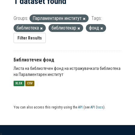
1 dataset found
Groups:
Парламентарен институт
Tags:
библиотека
библиотекар
фонд
Filter Results
Библиотечен фонд
Листа на библиотечен фонд на истражувачката библиотека
на Паралментарен институт
XLSX
CSV
You can also access this registry using the
API
(see
API Docs
).
a