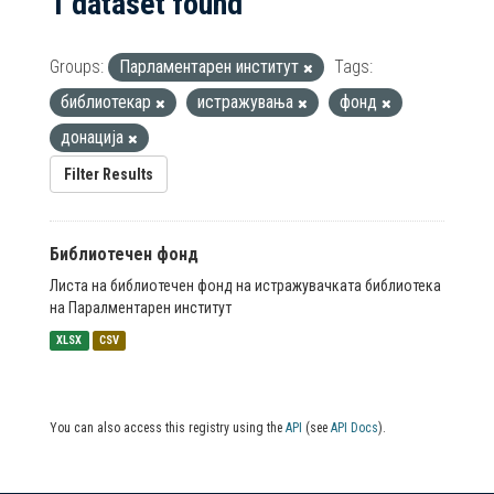
1 dataset found
Groups:
Парламентарен институт
Tags:
библиотекар
истражувања
фонд
донација
Filter Results
Библиотечен фонд
Листа на библиотечен фонд на истражувачката библиотека
на Паралментарен институт
XLSX
CSV
You can also access this registry using the
API
(see
API Docs
).