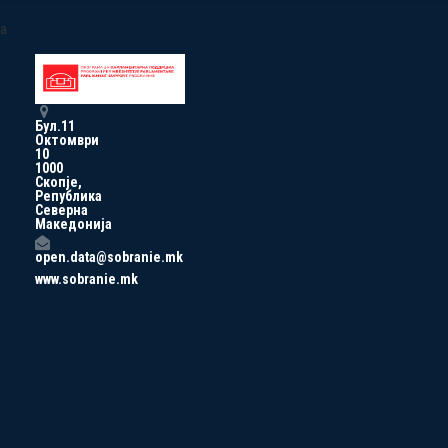
a
Бул.11
Октомври
10
1000
Скопје,
Република
Северна
Македонија
open.data@sobranie.mk
www.sobranie.mk