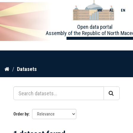
MK
AL
EN
Toggle
Open data portal
naviga
Assembly of the Republic of North Mace
Skip
Datasets
to
content
Order by