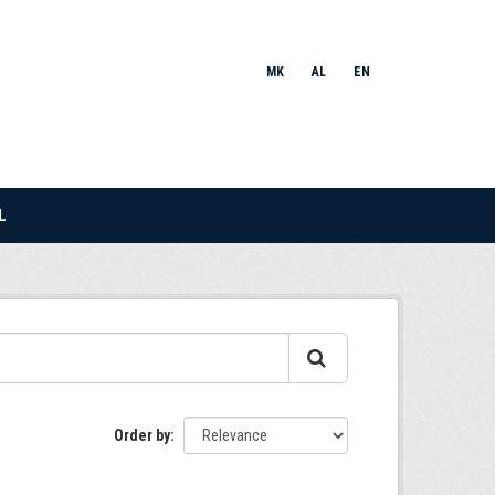
MK
AL
EN
L
Order by