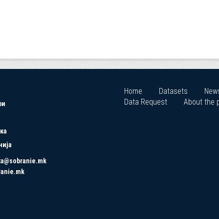
Home
Datasets
New
Data Request
About the p
ри
ка
нија
ta@sobranie.mk
ranie.mk
Copyrights © 2021 All Rights Reserved by Asseco SEE.