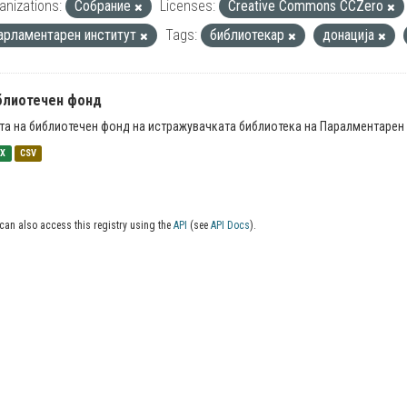
anizations:
Собрание
Licenses:
Creative Commons CCZero
арламентарен институт
Tags:
библиотекар
донација
блиотечен фонд
та на библиотечен фонд на истражувачката библиотека на Паралментарен 
SX
CSV
can also access this registry using the
API
(see
API Docs
).