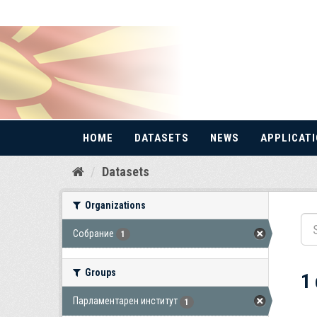
HOME
DATASETS
NEWS
APPLICAT
Skip
Datasets
to
content
Organizations
Собрание
1
Groups
1
Парламентарен институт
1