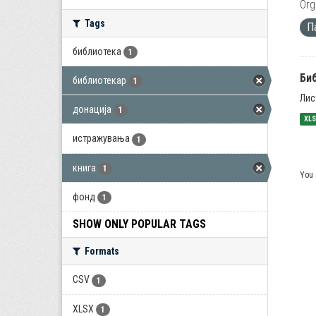
Org
Tags
П
библиотека
1
Би
библиотекар
1
Лис
донација
1
XL
истражувања
1
книга
1
You 
фонд
1
SHOW ONLY POPULAR TAGS
Formats
CSV
1
XLSX
1