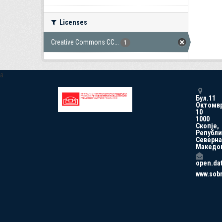
Licenses
Creative Commons CC...
1
a
Бул.11
Октомв
10
1000
Скопје,
Републи
Северна
Македо
open.da
www.sob