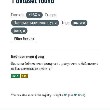
1 dataset found
Formats:
XLSX
Groups:
Парламентарен институт
Tags:
книга
фонд
Filter Results
Библиотечен фонд
Листа на библиотечен фонд на истражувачката библиотека
на Паралментарен институт
XLSX
CSV
You can also access this registry using the
API
(see
API Docs
).