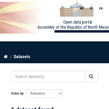
MK
AL
EN
Toggle
Open data portal
naviga
Assembly of the Republic of North Mace
Skip
Datasets
to
content
Order by