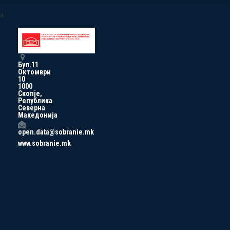
a
Бул.11
Октомври
10
1000
Скопје,
Република
Северна
Македонија
open.data@sobranie.mk
www.sobranie.mk