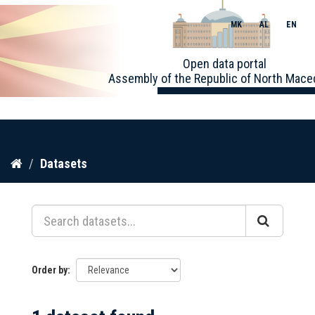
MK
AL
EN
Toggle
Open data portal
naviga
Assembly of the Republic of North Mace
Skip
Datasets
to
content
Order by