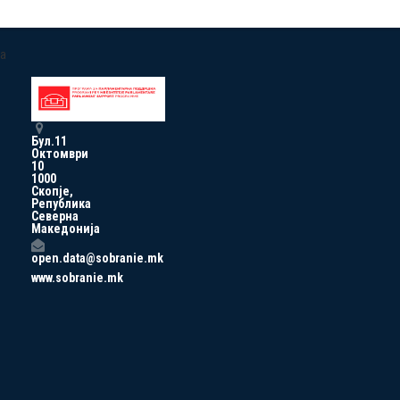
a
Бул.11
Октомври
10
1000
Скопје,
Република
Северна
Македонија
open.data@sobranie.mk
www.sobranie.mk