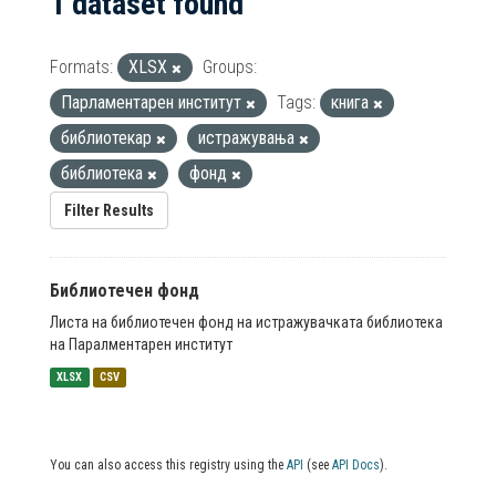
1 dataset found
Formats:
XLSX
Groups:
Парламентарен институт
Tags:
книга
библиотекар
истражувања
библиотека
фонд
Filter Results
Библиотечен фонд
Листа на библиотечен фонд на истражувачката библиотека
на Паралментарен институт
XLSX
CSV
You can also access this registry using the
API
(see
API Docs
).