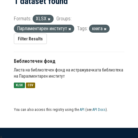
1 dataset found
Formats:
XLSX
Groups:
Парламентарен институт
Tags:
книга
Filter Results
Библиотечен фонд
Листа на библиотечен фонд на истражувачката библиотека
на Паралментарен институт
XLSX
CSV
You can also access this registry using the
API
(see
API Docs
).
a