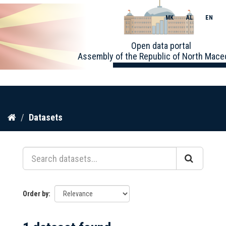
MK
AL
EN
Toggle
Open data portal
naviga
Assembly of the Republic of North Mace
Skip
Datasets
to
content
Order by