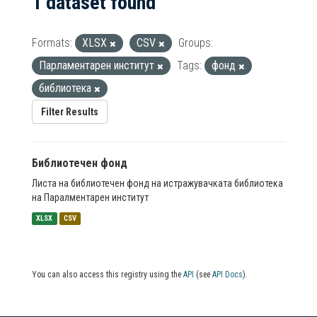
1 dataset found
Formats:
XLSX
CSV
Groups:
Парламентарен институт
Tags:
фонд
библиотека
Filter Results
Библиотечен фонд
Листа на библиотечен фонд на истражувачката библиотека
на Паралментарен институт
XLSX
CSV
You can also access this registry using the
API
(see
API Docs
).