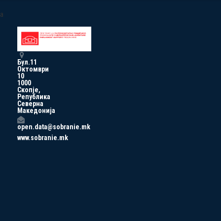
a
Бул.11
Октомври
10
1000
Скопје,
Република
Северна
Македонија
open.data@sobranie.mk
www.sobranie.mk