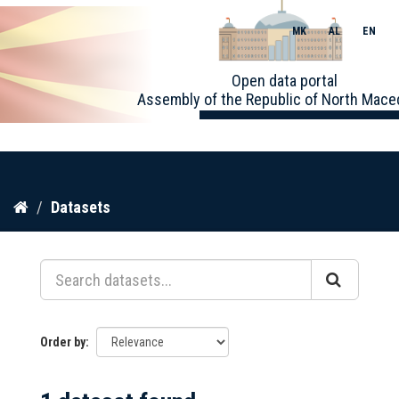
MK
AL
EN
Toggle
Open data portal
naviga
Assembly of the Republic of North Mace
Skip
Datasets
to
content
Order by