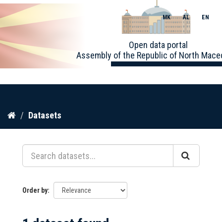
MK
AL
EN
Toggle
Open data portal
naviga
Assembly of the Republic of North Mace
Skip
Datasets
to
content
Order by