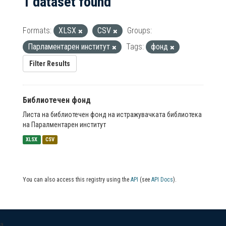
1 dataset found
Formats:
XLSX
CSV
Groups:
Парламентарен институт
Tags:
фонд
Filter Results
Библиотечен фонд
Листа на библиотечен фонд на истражувачката библиотека
на Паралментарен институт
XLSX
CSV
You can also access this registry using the
API
(see
API Docs
).
a