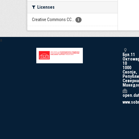
Licenses
Creative Commons CC...
1
a
Бул.11
Октомв
10
1000
Скопје,
Републи
Северна
Македо
open.da
www.sob