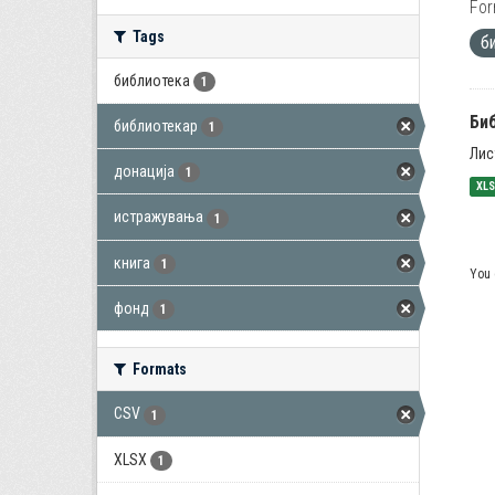
For
Tags
б
библиотека
1
Би
библиотекар
1
Лис
донација
1
XL
истражувања
1
книга
1
You 
фонд
1
Formats
CSV
1
XLSX
1