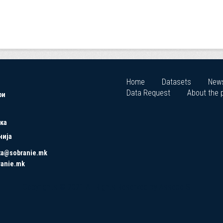
Home
Datasets
New
Data Request
About the p
ри
ка
нија
ta@sobranie.mk
ranie.mk
Copyrights © 2021 All Rights Reserved by Asseco SEE.