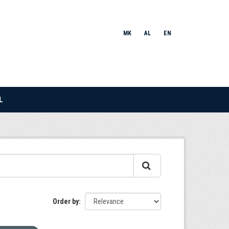
MK
AL
EN
L
Order by