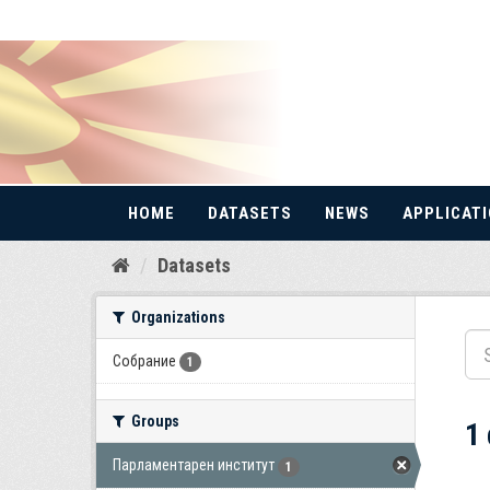
HOME
DATASETS
NEWS
APPLICAT
Skip
Datasets
to
content
Organizations
Собрание
1
Groups
1
Парламентарен институт
1