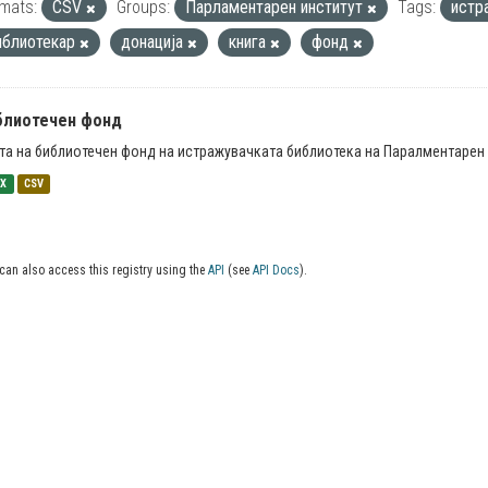
mats:
CSV
Groups:
Парламентарен институт
Tags:
истр
иблиотекар
донација
книга
фонд
блиотечен фонд
та на библиотечен фонд на истражувачката библиотека на Паралментарен 
SX
CSV
can also access this registry using the
API
(see
API Docs
).