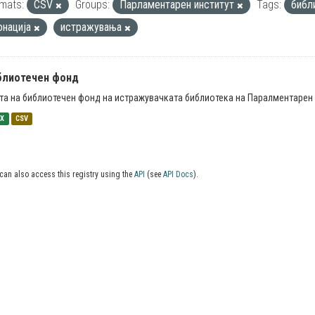
mats:
CSV
Groups:
Парламентарен институт
Tags:
библ
онација
истражувања
блиотечен фонд
та на библиотечен фонд на истражувачката библиотека на Паралментарен 
SX
CSV
can also access this registry using the
API
(see
API Docs
).