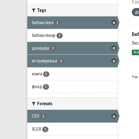
For
Tags
д
библиотека
1
Би
библиотекар
1
Лис
донација
1
XL
истражувања
1
книга
1
You 
фонд
1
Formats
CSV
1
XLSX
1