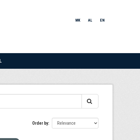
MK
AL
EN
L
Order by