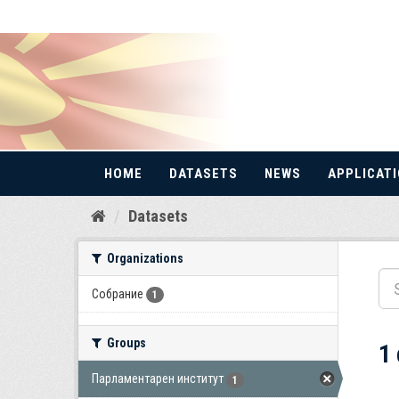
HOME
DATASETS
NEWS
APPLICAT
Skip
Datasets
to
content
Organizations
Собрание
1
Groups
1
Парламентарен институт
1