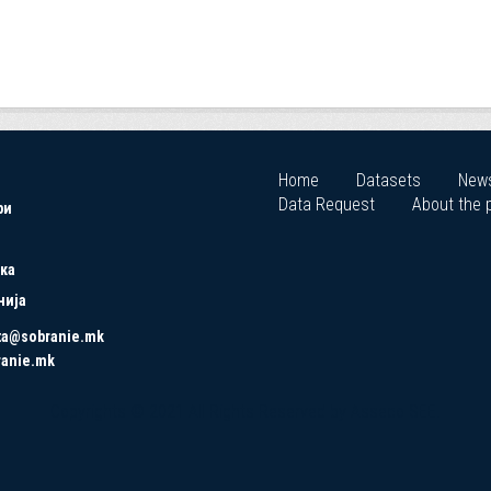
Home
Datasets
New
Data Request
About the p
ри
ка
нија
ta@sobranie.mk
ranie.mk
Copyrights © 2021 All Rights Reserved by Asseco SEE.