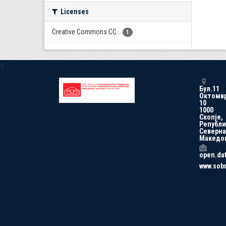
Licenses
Creative Commons CC...
1
a
Бул.11
Октомв
10
1000
Скопје,
Републи
Северна
Македо
open.da
www.sob