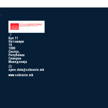
a
Бул.11
Октомври
10
1000
Скопје,
Република
Северна
Македонија
open.data@sobranie.mk
www.sobranie.mk