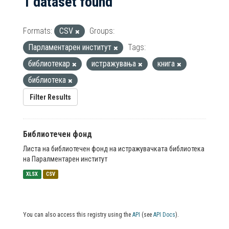
1 dataset found
Formats:
CSV
Groups:
Парламентарен институт
Tags:
библиотекар
истражувања
книга
библиотека
Filter Results
Библиотечен фонд
Листа на библиотечен фонд на истражувачката библиотека
на Паралментарен институт
XLSX
CSV
You can also access this registry using the
API
(see
API Docs
).