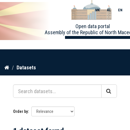
MK
AL
EN
Toggle
Open data portal
naviga
Assembly of the Republic of North Mace
Skip
Datasets
to
content
Order by