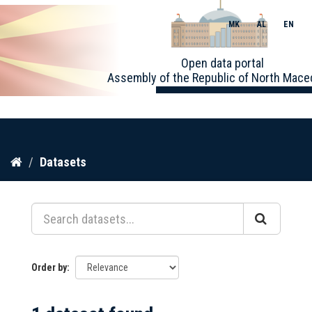
MK
AL
EN
Toggle
Open data portal
naviga
Assembly of the Republic of North Mace
Skip
Datasets
to
content
Order by