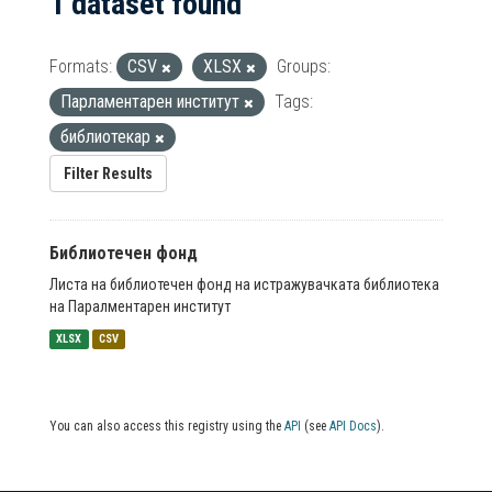
1 dataset found
Formats:
CSV
XLSX
Groups:
Парламентарен институт
Tags:
библиотекар
Filter Results
Библиотечен фонд
Листа на библиотечен фонд на истражувачката библиотека
на Паралментарен институт
XLSX
CSV
You can also access this registry using the
API
(see
API Docs
).