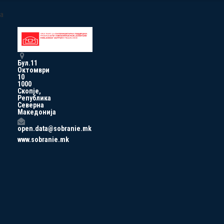
a
Бул.11
Октомври
10
1000
Скопје,
Република
Северна
Македонија
open.data@sobranie.mk
www.sobranie.mk