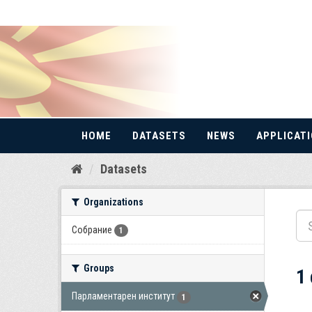
HOME
DATASETS
NEWS
APPLICAT
Skip
Datasets
to
content
Organizations
Собрание
1
Groups
1
Парламентарен институт
1