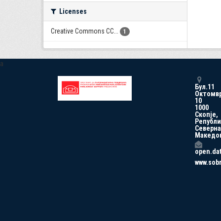
Licenses
Creative Commons CC...
1
a
Бул.11
Октомв
10
1000
Скопје,
Републи
Северна
Македо
open.da
www.sob