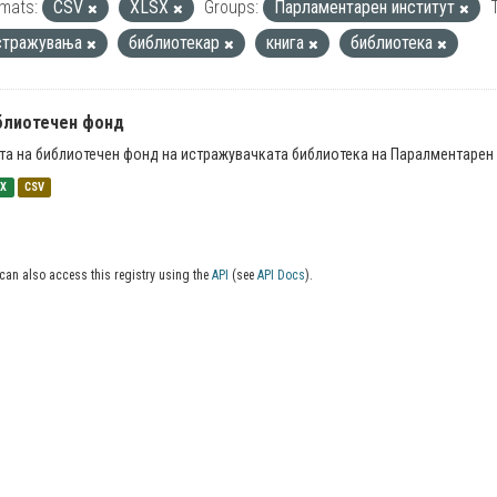
mats:
CSV
XLSX
Groups:
Парламентарен институт
стражувања
библиотекар
книга
библиотека
блиотечен фонд
та на библиотечен фонд на истражувачката библиотека на Паралментарен 
SX
CSV
can also access this registry using the
API
(see
API Docs
).