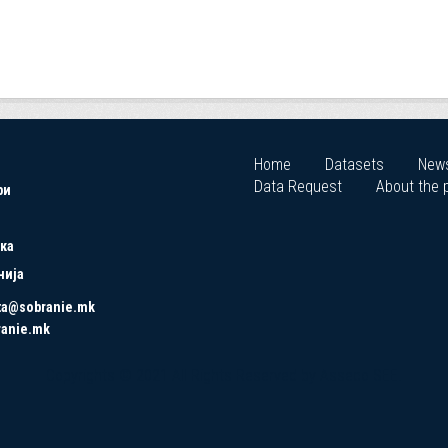
Home
Datasets
New
Data Request
About the p
ри
ка
нија
ta@sobranie.mk
ranie.mk
Copyrights © 2021 All Rights Reserved by Asseco SEE.