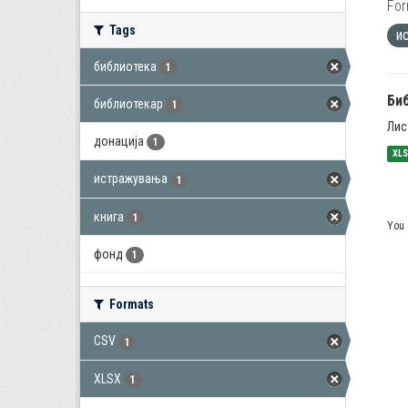
For
Tags
и
библиотека
1
Би
библиотекар
1
Лис
донација
1
XL
истражувања
1
книга
1
You 
фонд
1
Formats
CSV
1
XLSX
1