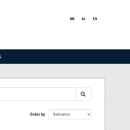
MK
AL
EN
L
Order by