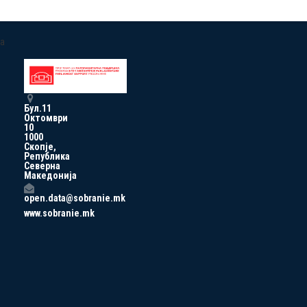
a
Бул.11
Октомври
10
1000
Скопје,
Република
Северна
Македонија
open.data@sobranie.mk
www.sobranie.mk