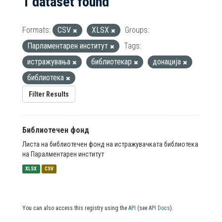
1 dataset found
Formats:
CSV
XLSX
Groups:
Парламентарен институт
Tags:
истражувања
библиотекар
донација
библиотека
Filter Results
Библиотечен фонд
Листа на библиотечен фонд на истражувачката библиотека
на Паралментарен институт
XLSX
CSV
You can also access this registry using the
API
(see
API Docs
).