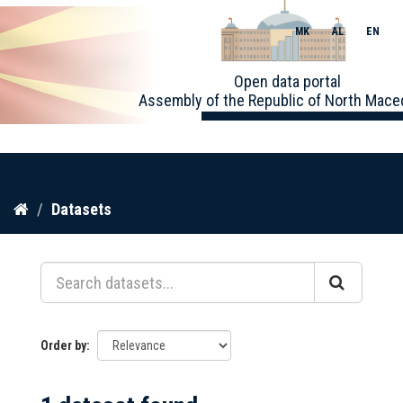
MK
AL
EN
Toggle
Open data portal
naviga
Assembly of the Republic of North Mace
Skip
Datasets
to
content
Order by