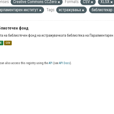
enses:
Creative Commons CCZero
Formats:
CSV
XLSX
арламентарен институт
Tags:
истражувања
библиотекар
блиотечен фонд
та на библиотечен фонд на истражувачката библиотека на Паралментарен 
SX
CSV
can also access this registry using the
API
(see
API Docs
).