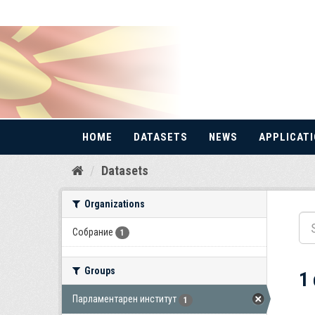
HOME
DATASETS
NEWS
APPLICAT
Skip
Datasets
to
content
Organizations
Собрание
1
Groups
1
Парламентарен институт
1