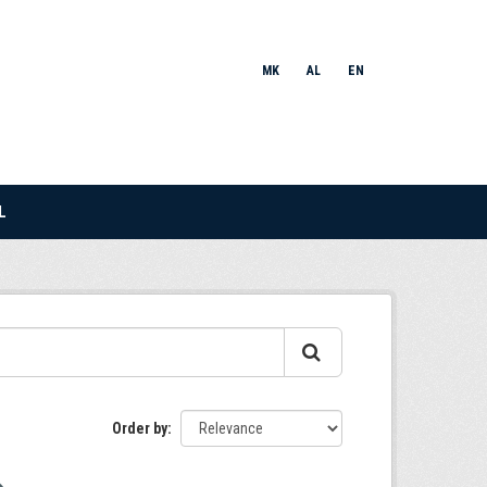
MK
AL
EN
L
Order by