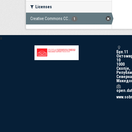
Licenses
Creative Commons CC...
1
a
Бул.11
Октомв
10
1000
Скопје,
Републи
Северна
Македо
open.da
www.sob