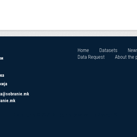
Home
Datasets
New
Data Request
About the p
ри
ка
нија
ta@sobranie.mk
ranie.mk
Copyrights © 2021 All Rights Reserved by Asseco SEE.