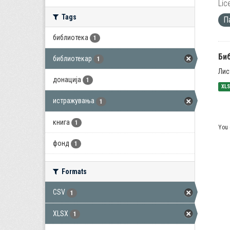
Lic
Tags
П
библиотека
1
Би
библиотекар
1
Лис
донација
1
XL
истражувања
1
книга
1
You 
фонд
1
Formats
CSV
1
XLSX
1