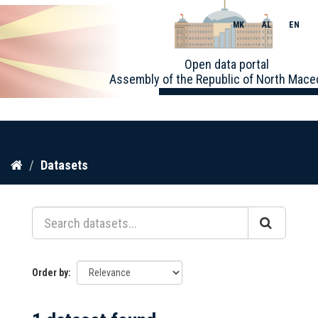
MK
AL
EN
Toggle
Open data portal
naviga
Assembly of the Republic of North Mace
Skip
Datasets
to
content
Order by