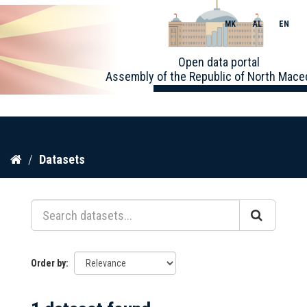
MK
AL
EN
Toggle
Open data portal
naviga
Assembly of the Republic of North Mace
Skip
Datasets
to
content
Order by