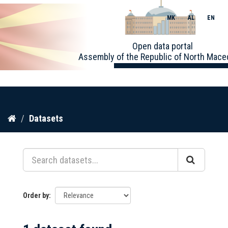
MK
AL
EN
Toggle
Open data portal
naviga
Assembly of the Republic of North Mace
Skip
Datasets
to
content
Order by