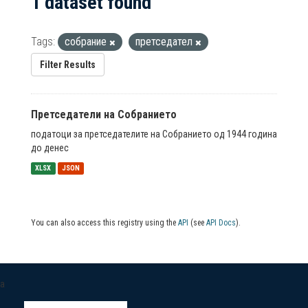
1 dataset found
Tags:
собрание
претседател
Filter Results
Претседатели на Собранието
податоци за претседателите на Собранието од 1944 година
до денес
XLSX
JSON
You can also access this registry using the
API
(see
API Docs
).
a