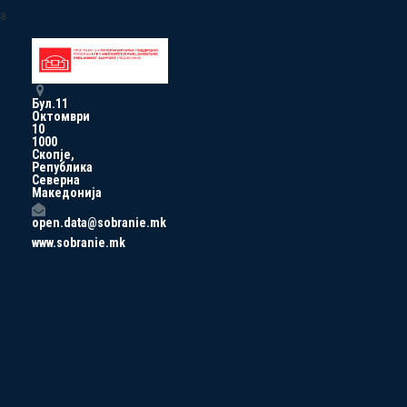
a
Бул.11
Октомври
10
1000
Скопје,
Република
Северна
Македонија
open.data@sobranie.mk
www.sobranie.mk