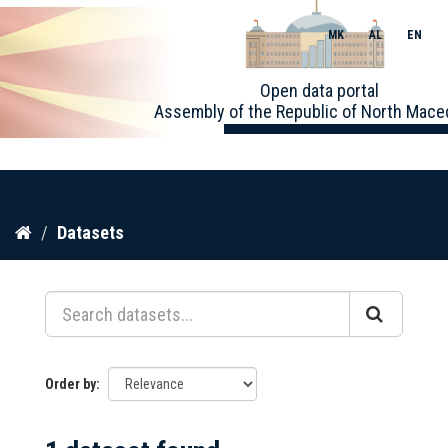
MK
AL
EN
Toggle
Open data portal
naviga
Assembly of the Republic of North Mace
Skip
Datasets
to
content
Order by