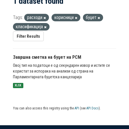
1 dataset found
Tags:
расходи
корисници
буџет
класификација
Filter Results
Завршна сметка на буџет на РСМ
Овој тип на податоци е од секундарен извор и истите се
користат за испорака на анализи од страна на
Парламентарната буџетска канцеларија
XLSX
You can also access this registry using the
API
(see
API Docs
).