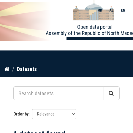
MK
AL
EN
Toggle
Open data portal
naviga
Assembly of the Republic of North Mace
Skip
Datasets
to
content
Order by