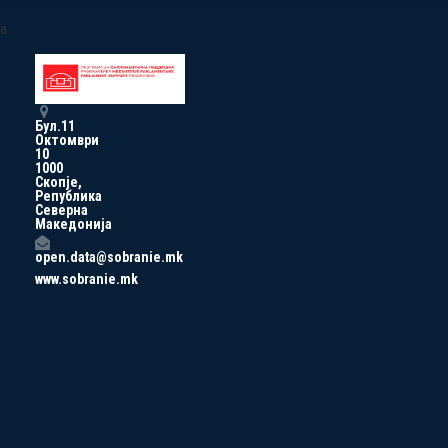
a
Бул.11
Октомври
10
1000
Скопје,
Република
Северна
Македонија
open.data@sobranie.mk
www.sobranie.mk