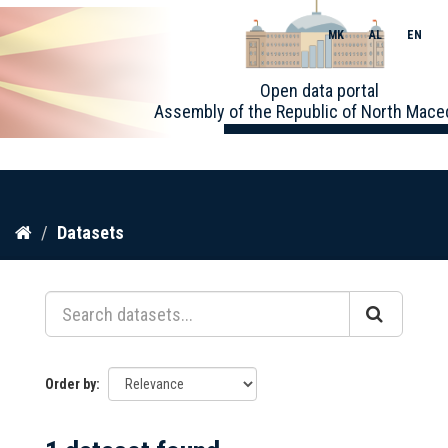
MK
AL
EN
Toggle
Open data portal
naviga
Assembly of the Republic of North Mace
Skip
Datasets
to
content
Order by