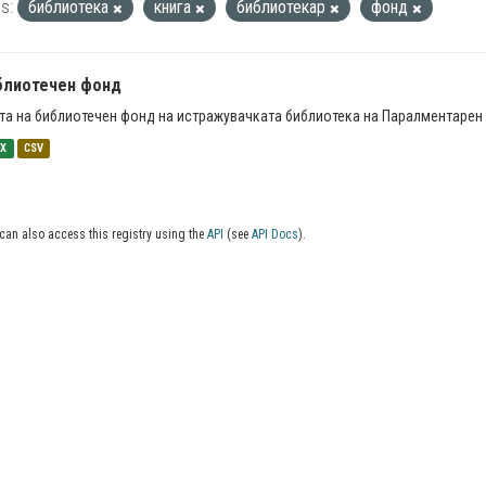
s:
библиотека
книга
библиотекар
фонд
блиотечен фонд
та на библиотечен фонд на истражувачката библиотека на Паралментарен 
SX
CSV
can also access this registry using the
API
(see
API Docs
).