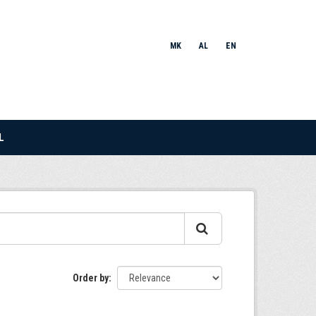
MK
AL
EN
L
Order by