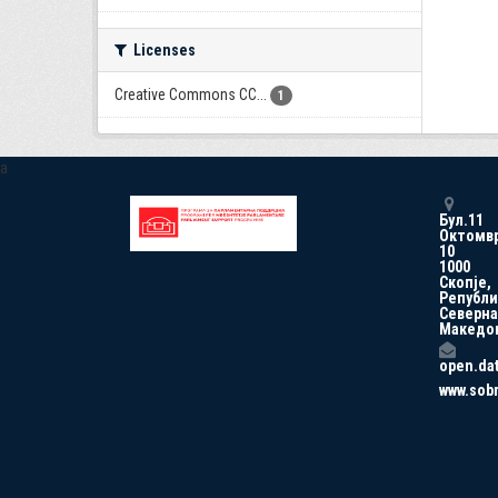
Licenses
Creative Commons CC...
1
a
Бул.11
Октомв
10
1000
Скопје,
Републи
Северна
Македо
open.da
www.sob