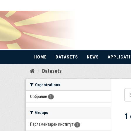
HOME
DATASETS
NEWS
APPLICAT
Skip
Datasets
to
content
Organizations
Собрание
1
Groups
1
Парламентарен институт
1