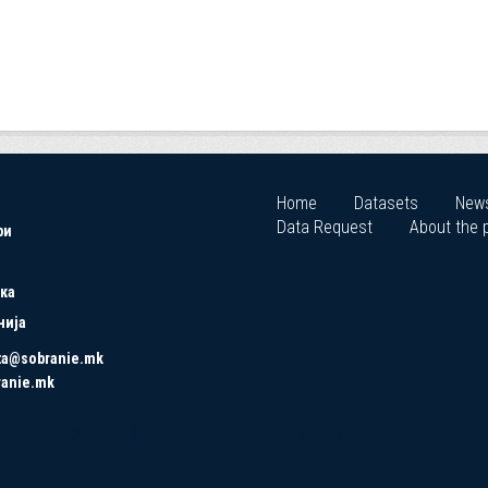
Home
Datasets
New
Data Request
About the p
ри
ка
нија
ta@sobranie.mk
ranie.mk
Copyrights © 2021 All Rights Reserved by Asseco SEE.