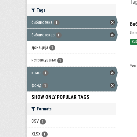
Tag
Tags
библиотека
1
Би
Лис
библиотекар
1
XL
донација
1
истражувања
1
You 
книга
1
фонд
1
SHOW ONLY POPULAR TAGS
Formats
CSV
1
XLSX
1