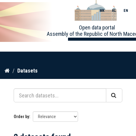
MK
AL
EN
Toggle
Open data portal
naviga
Assembly of the Republic of North Mace
Skip
Datasets
to
content
Order by