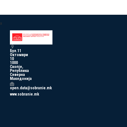
a
Бул.11
Октомври
10
1000
Скопје,
Република
Северна
Македонија
open.data@sobranie.mk
www.sobranie.mk