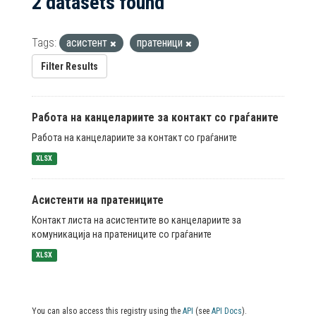
2 datasets found
Tags:
асистент
пратеници
Filter Results
Работа на канцелариите за контакт со граѓаните
Работа на канцелариите за контакт со граѓаните
XLSX
Асистенти на пратениците
Контакт листа на асистентите во канцелариите за
комуникација на пратениците со граѓаните
XLSX
You can also access this registry using the
API
(see
API Docs
).