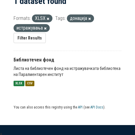
1 dataset found
Formats:
XLSX
Tags:
донација
истражувања
Filter Results
Библиотечен фонд
Листа на библиотечен фонд на истражувачката библиотека
на Паралментарен институт
XLSX
CSV
You can also access this registry using the
API
(see
API Docs
).
a