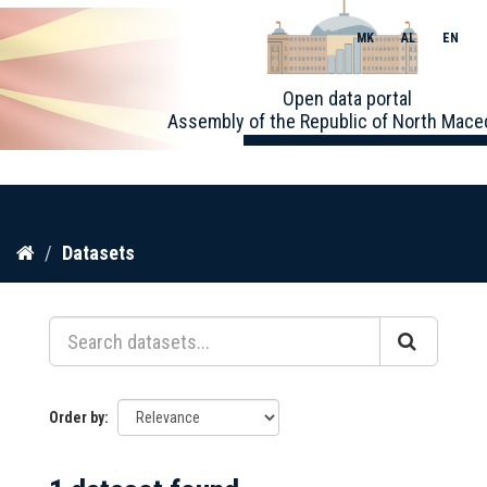
MK
AL
EN
Toggle
Open data portal
naviga
Assembly of the Republic of North Mace
Skip
Datasets
to
content
Order by