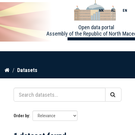
MK
AL
EN
Toggle
Open data portal
naviga
Assembly of the Republic of North Mace
Skip
Datasets
to
content
Order by