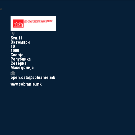
a
Бул.11
Октомври
10
1000
Скопје,
Република
Северна
Македонија
open.data@sobranie.mk
www.sobranie.mk