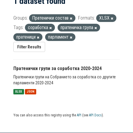
1 dataset found
Groups:
Пратенички состав
Formats:
XLSX
Tags:
соработка
пратеничка група
пратеници
парламент
Filter Results
Пратенички групи за соработка 2020-2024
Пратенички групи на Собранието за соработка со другите
парламенти 2020-2024
XLSX
JSON
You can also access this registry using the
API
(see
API Docs
).