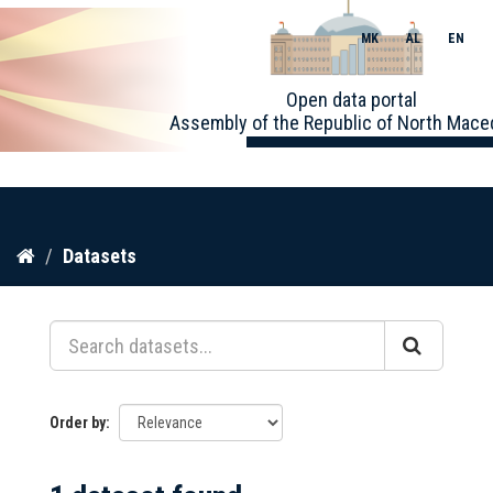
MK
AL
EN
Toggle
Open data portal
naviga
Assembly of the Republic of North Mace
Skip
Datasets
to
content
Order by