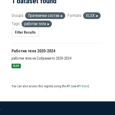
1 dataset found
Groups:
Пратенички состав
Formats:
XLSX
Tags:
работни тела
Filter Results
Работни тела 2020-2024
работни тела на Собранието 2020-2024
XLSX
You can also access this registry using the
API
(see
API Docs
).
a