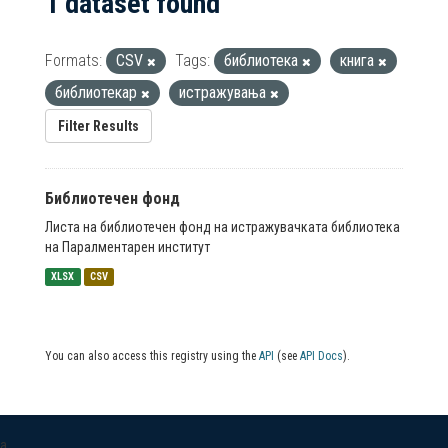
1 dataset found
Formats:
CSV
Tags:
библиотека
книга
библиотекар
истражувања
Filter Results
Библиотечен фонд
Листа на библиотечен фонд на истражувачката библиотека
на Паралментарен институт
XLSX
CSV
You can also access this registry using the
API
(see
API Docs
).
a