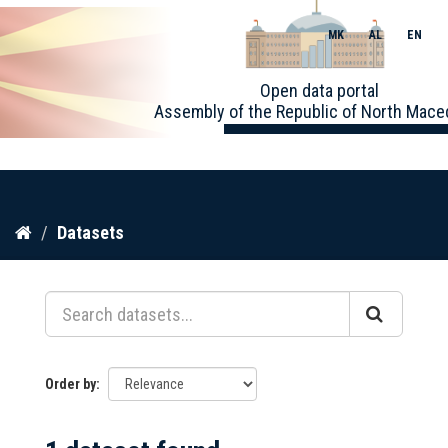
MK
AL
EN
Toggle
Open data portal
naviga
Assembly of the Republic of North Mace
Skip
Datasets
to
content
Order by