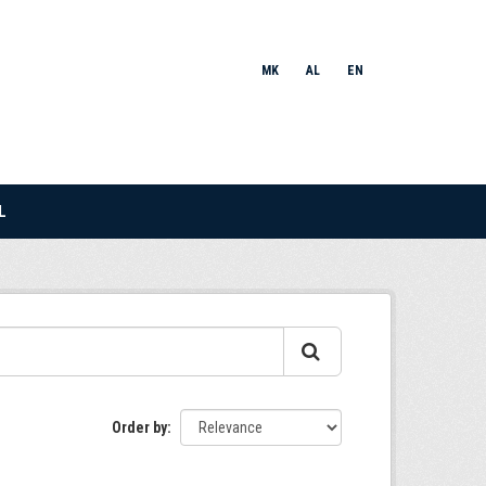
MK
AL
EN
L
Order by