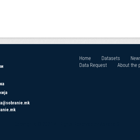
Home
Datasets
New
Data Request
About the p
ри
ка
нија
ta@sobranie.mk
ranie.mk
Copyrights © 2021 All Rights Reserved by Asseco SEE.