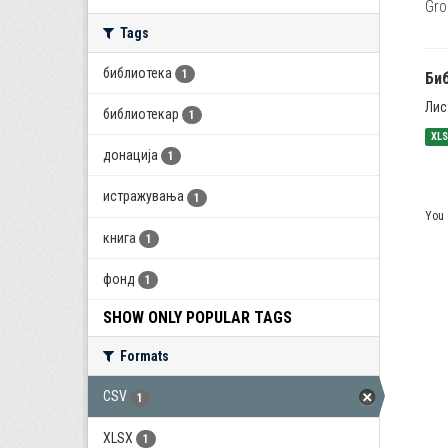
Gro
Tags
библиотека
1
Би
Лис
библиотекар
1
XL
донација
1
истражувања
1
You 
книга
1
фонд
1
SHOW ONLY POPULAR TAGS
Formats
CSV
1
XLSX
1