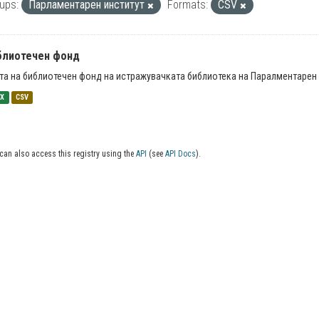
ups:
Парламентарен институт
Formats:
CSV
блиотечен фонд
та на библиотечен фонд на истражувачката библиотека на Паралментарен 
SX
CSV
can also access this registry using the
API
(see
API Docs
).