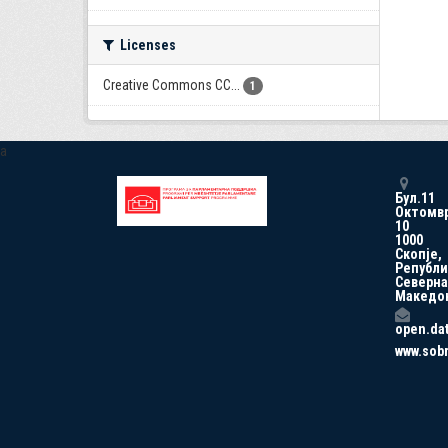
Licenses
Creative Commons CC...
1
a
Бул.11
Октомв
10
1000
Скопје,
Републи
Северна
Македо
open.da
www.sob