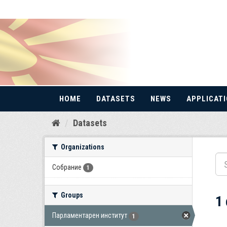
HOME
DATASETS
NEWS
APPLICAT
Skip
Datasets
to
content
Organizations
Собрание
1
Groups
1
Парламентарен институт
1