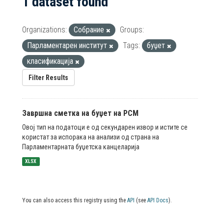
1 dataset found
Organizations:
Собрание
Groups:
Парламентарен институт
Tags:
буџет
класификација
Filter Results
Завршна сметка на буџет на РСМ
Овој тип на податоци е од секундарен извор и истите се
користат за испорака на анализи од страна на
Парламентарната буџетска канцеларија
XLSX
You can also access this registry using the
API
(see
API Docs
).