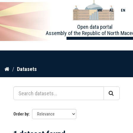
MK
AL
EN
Toggle
Open data portal
naviga
Assembly of the Republic of North Mace
Skip
Datasets
to
content
Order by