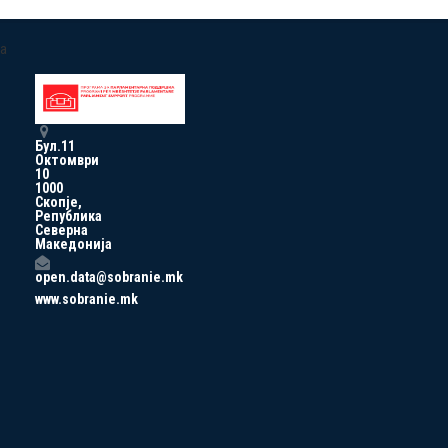
a
Бул.11
Октомври
10
1000
Скопје,
Република
Северна
Македонија
open.data@sobranie.mk
www.sobranie.mk