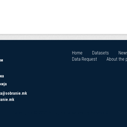
Home
Datasets
New
Data Request
About the p
ри
ка
нија
ta@sobranie.mk
ranie.mk
Copyrights © 2021 All Rights Reserved by Asseco SEE.