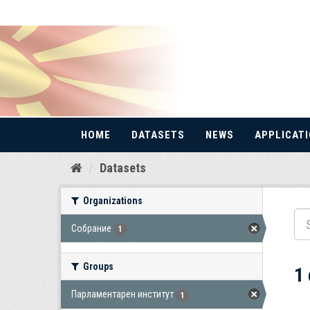
HOME
DATASETS
NEWS
APPLICAT
Skip
Datasets
to
content
Organizations
Собрание
1
Groups
1
Парламентарен институт
1