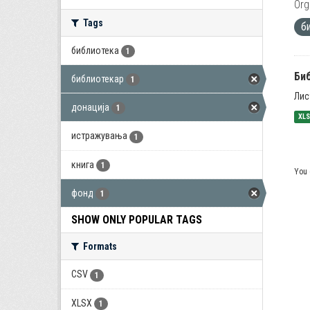
Org
Tags
б
библиотека
1
Би
библиотекар
1
Лис
донација
1
XL
истражувања
1
книга
1
You 
фонд
1
SHOW ONLY POPULAR TAGS
Formats
CSV
1
XLSX
1