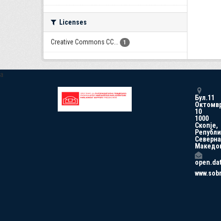
Licenses
Creative Commons CC...
1
a
Бул.11
Октомв
10
1000
Скопје,
Републи
Северна
Македо
open.da
www.sob