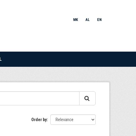
MK
AL
EN
L
Order by