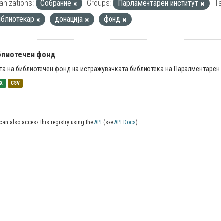
anizations:
Собрание
Groups:
Парламентарен институт
Ta
иблиотекар
донација
фонд
блиотечен фонд
та на библиотечен фонд на истражувачката библиотека на Паралментарен 
SX
CSV
can also access this registry using the
API
(see
API Docs
).