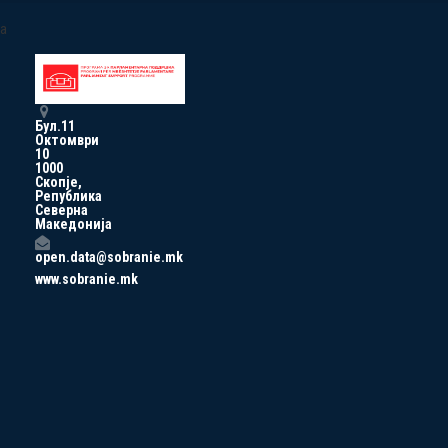
a
Бул.11
Октомври
10
1000
Скопје,
Република
Северна
Македонија
open.data@sobranie.mk
www.sobranie.mk