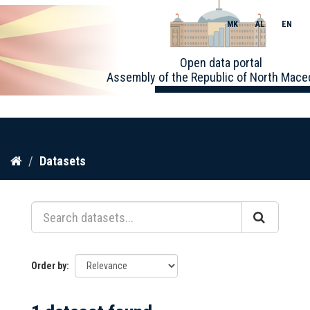
MK
AL
EN
Toggle
Open data portal
naviga
Assembly of the Republic of North Mace
Skip
Datasets
to
content
Order by