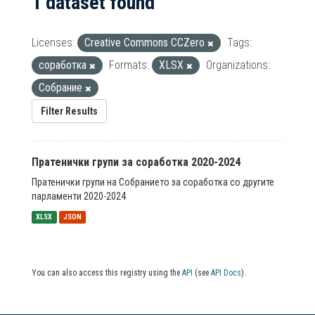
1 dataset found
Licenses:
Creative Commons CCZero
Tags:
соработка
Formats:
XLSX
Organizations:
Собрание
Filter Results
Пратенички групи за соработка 2020-2024
Пратенички групи на Собранието за соработка со другите
парламенти 2020-2024
XLSX
JSON
You can also access this registry using the
API
(see
API Docs
).