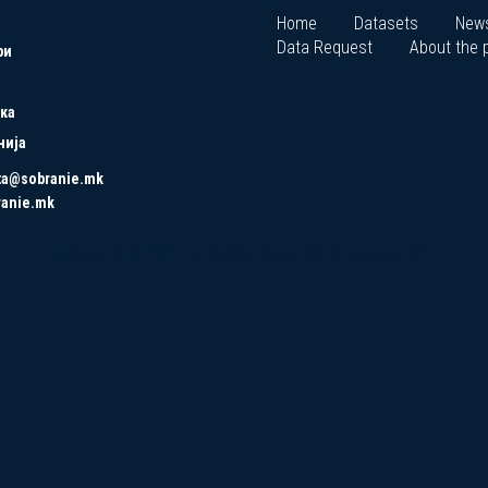
Home
Datasets
New
Data Request
About the p
ри
ка
нија
ta@sobranie.mk
ranie.mk
Copyrights © 2021 All Rights Reserved by Asseco SEE.