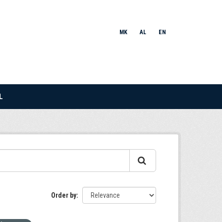
MK
AL
EN
L
Order by