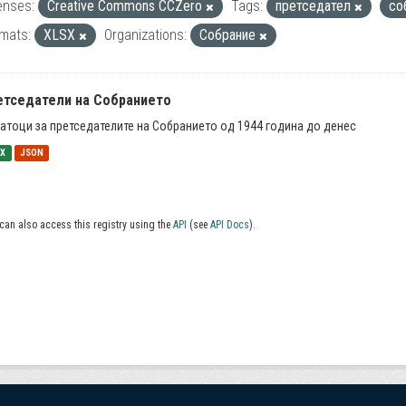
enses:
Creative Commons CCZero
Tags:
претседател
со
mats:
XLSX
Organizations:
Собрание
етседатели на Собранието
атоци за претседателите на Собранието од 1944 година до денес
SX
JSON
can also access this registry using the
API
(see
API Docs
).