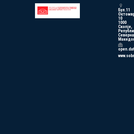
Бул.11
Октомв
10
1000
Скопје,
Републи
Северна
Македо
open.da
www.sob