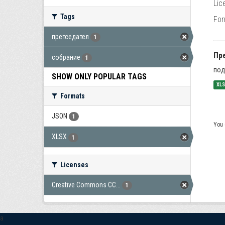
Lic
Tags
For
претседател
1
Пр
собрание
1
под
SHOW ONLY POPULAR TAGS
XL
Formats
JSON
1
You 
XLSX
1
Licenses
Creative Commons CC...
1
a