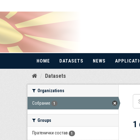
HOME
DATASETS
NEWS
APPLICAT
Skip
Datasets
to
content
Organizations
Собрание
1
Groups
1
Пратенички состав
1