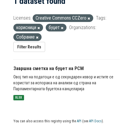
1 dataset found
Licenses:
Creative Commons CCZero
Tags:
корисници
буџет
Organizations:
Собрание
Filter Results
Завршна сметка на буџет на РСМ
Овој тип на податоци е од секундарен извор и истите се
користат за испорака на анализи од страна на
Парламентарната буџетска канцеларија
XLSX
You can also access this registry using the
API
(see
API Docs
).