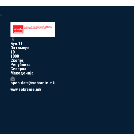
a
Бул.11
Октомври
10
1000
Скопје,
Република
Северна
Македонија
open.data@sobranie.mk
www.sobranie.mk