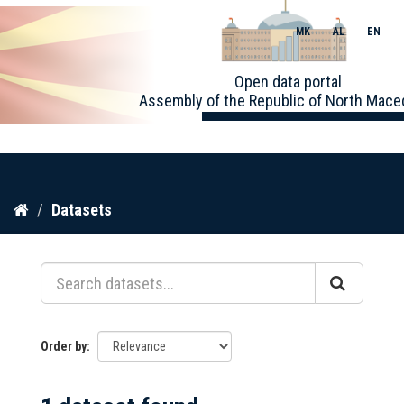
MK
AL
EN
Toggle
Open data portal
naviga
Assembly of the Republic of North Mace
Skip
Datasets
to
content
Order by