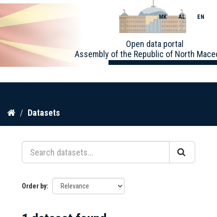
MK
AL
EN
Toggle
Open data portal
naviga
Assembly of the Republic of North Mace
Skip
Datasets
to
content
Order by