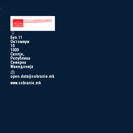
a
Бул.11
Октомври
10
1000
Скопје,
Република
Северна
Македонија
open.data@sobranie.mk
www.sobranie.mk