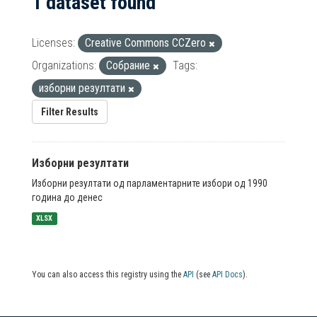
1 dataset found
Licenses:
Creative Commons CCZero
Organizations:
Собрание
Tags:
изборни резултати
Filter Results
Изборни резултати
Изборни резултати од парламентарните избори од 1990
година до денес
XLSX
You can also access this registry using the
API
(see
API Docs
).