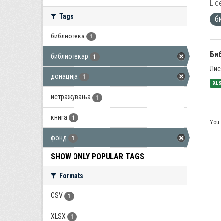
Lic
Tags
б
библиотека
1
Би
библиотекар
1
Лис
донација
1
XL
истражувања
1
книга
1
You 
фонд
1
SHOW ONLY POPULAR TAGS
Formats
CSV
1
XLSX
1