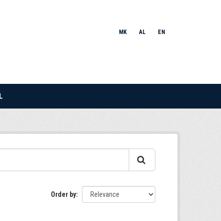
MK
AL
EN
L
Order by