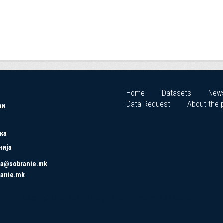
Home
Datasets
New
Data Request
About the p
ри
ка
нија
ta@sobranie.mk
ranie.mk
Copyrights © 2021 All Rights Reserved by Asseco SEE.