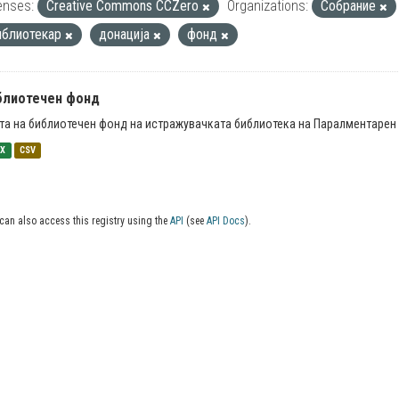
enses:
Creative Commons CCZero
Organizations:
Собрание
иблиотекар
донација
фонд
блиотечен фонд
та на библиотечен фонд на истражувачката библиотека на Паралментарен 
SX
CSV
can also access this registry using the
API
(see
API Docs
).