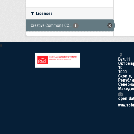
Licenses
Creative Commons CC...
1
a
Бул.11
Октомв
10
1000
Скопје,
Републи
Северна
Македо
open.da
www.sob