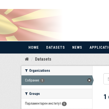
HOME
DATASETS
NEWS
APPLICAT
Skip
Datasets
to
content
Organizations
Собрание
1
Groups
1
Парламентарен институт
1