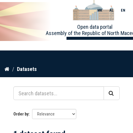
MK
AL
EN
Toggle
Open data portal
naviga
Assembly of the Republic of North Mace
Skip
Datasets
to
content
Order by