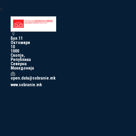
a
Бул.11
Октомври
10
1000
Скопје,
Република
Северна
Македонија
open.data@sobranie.mk
www.sobranie.mk