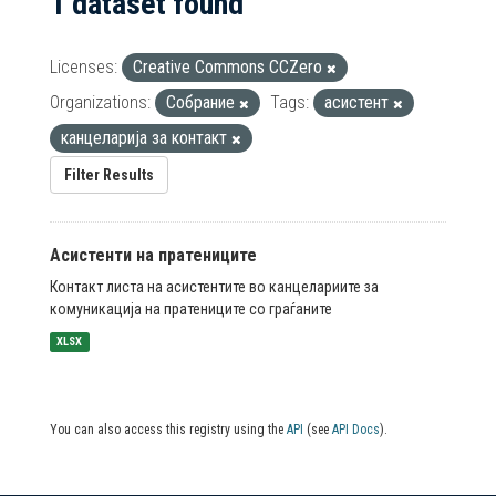
1 dataset found
Licenses:
Creative Commons CCZero
Organizations:
Собрание
Tags:
асистент
канцеларија за контакт
Filter Results
Асистенти на пратениците
Контакт листа на асистентите во канцелариите за
комуникација на пратениците со граѓаните
XLSX
You can also access this registry using the
API
(see
API Docs
).