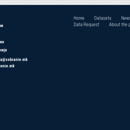
Home
Datasets
New
Data Request
About the p
ри
ка
нија
ta@sobranie.mk
ranie.mk
Copyrights © 2021 All Rights Reserved by Asseco SEE.