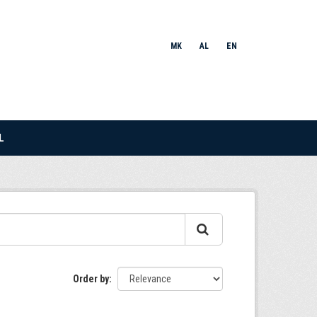
MK
AL
EN
L
Order by