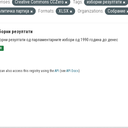
enses:
Creative Commons CCZero
Tags:
изборни резултати
олитичка партија
Formats:
XLSX
Organizations:
Собрание
борни резултати
орни резултати од парламентарните избори од 1990 година до денес
SX
can also access this registry using the
API
(see
API Docs
).