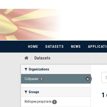
HOME
DATASETS
NEWS
APPLICAT
Skip
Datasets
to
content
Organizations
Собрание
1
Groups
1
Изборни резултати
1