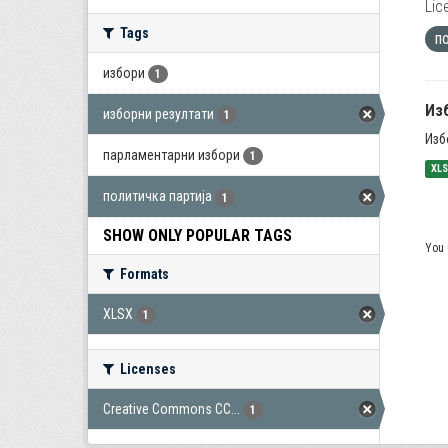
Lic
Tags
п
избори
1
Из
изборни резултати
1
Изб
парламентарни избори
1
XL
политичка партија
1
SHOW ONLY POPULAR TAGS
You 
Formats
XLSX
1
Licenses
Creative Commons CC...
1