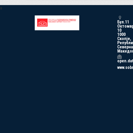
a
Бул.11
Октомв
10
1000
Скопје,
Републи
Северна
Македо
open.da
www.sob