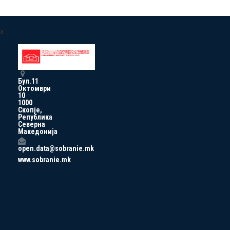
a
Бул.11
Октомври
10
1000
Скопје,
Република
Северна
Македонија
open.data@sobranie.mk
www.sobranie.mk