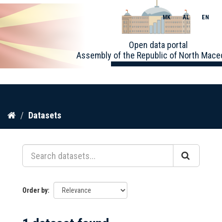
MK
AL
EN
Toggle
Open data portal
naviga
Assembly of the Republic of North Mace
Skip
Datasets
to
content
Order by