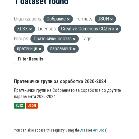
1 dataset found
Organizations:
Собрание
Formats:
JSON
XLSX
Licenses:
Creative Commons CCZero
Groups:
Пратенички состав
Tags:
пратеници
парламент
Filter Results
Пратенички групи за соработка 2020-2024
Пратенички групи на Собранието за соработка со другите
парламенти 2020-2024
XLSX
JSON
You can also access this registry using the
API
(see
API Docs
).