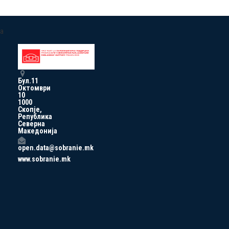
a
Бул.11
Октомври
10
1000
Скопје,
Република
Северна
Македонија
open.data@sobranie.mk
www.sobranie.mk