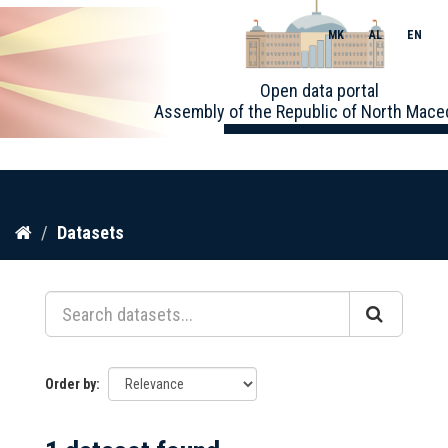
MK
AL
EN
Toggle
Open data portal
naviga
Assembly of the Republic of North Mace
Skip
Datasets
to
content
Order by