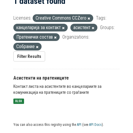
1 dataset found
Licenses:
Creative Commons CCZero
Tags:
канцеларија за контакт
асистент
Groups:
Пратенички состав
Organizations:
Собрание
Filter Results
Асистенти на пратениците
Контакт листа на асистентите во канцелариите за
комуникација на пратениците со граѓаните
XLSX
You can also access this registry using the
API
(see
API Docs
).