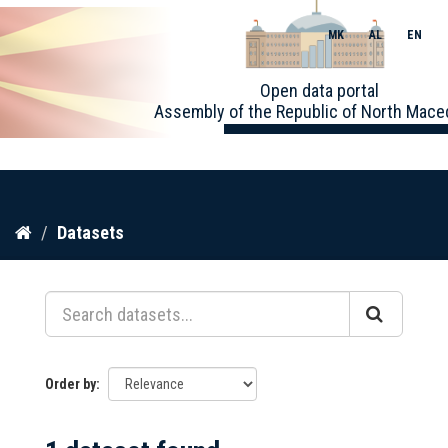
MK
AL
EN
Toggle
Open data portal
naviga
Assembly of the Republic of North Mace
Skip
Datasets
to
content
Order by