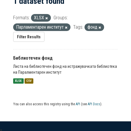
1 dataset found
Formats:
XLSX
Groups:
Парламентарен институт
Tags:
фонд
Filter Results
Библиотечен фонд
Листа на библиотечен фонд на истражувачката библиотека
на Паралментарен институт
XLSX
CSV
You can also access this registry using the
API
(see
API Docs
).
a