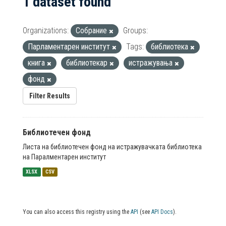
1 dataset found
Organizations:
Собрание
Groups:
Парламентарен институт
Tags:
библиотека
книга
библиотекар
истражувања
фонд
Filter Results
Библиотечен фонд
Листа на библиотечен фонд на истражувачката библиотека
на Паралментарен институт
XLSX
CSV
You can also access this registry using the
API
(see
API Docs
).