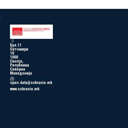
a
Бул.11
Октомври
10
1000
Скопје,
Република
Северна
Македонија
open.data@sobranie.mk
www.sobranie.mk