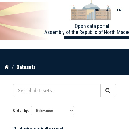
MK
AL
EN
Toggle
Open data portal
naviga
Assembly of the Republic of North Mace
Skip
Datasets
to
content
Order by