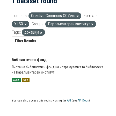
1 dataset found
Licenses:
Creative Commons CCZero
Formats:
XLSX
Groups:
Парламентарен институт
Tags:
донација
Filter Results
Библиотечен фонд
Листа на библиотечен фонд на истражувачката библиотека
на Паралментарен институт
XLSX
CSV
You can also access this registry using the
API
(see
API Docs
).