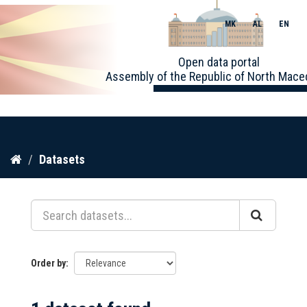
MK
AL
EN
Toggle
Open data portal
naviga
Assembly of the Republic of North Mace
Skip
Datasets
to
content
Order by