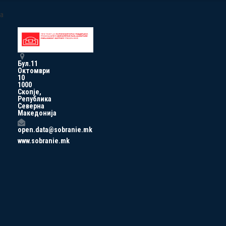
a
Бул.11
Октомври
10
1000
Скопје,
Република
Северна
Македонија
open.data@sobranie.mk
www.sobranie.mk