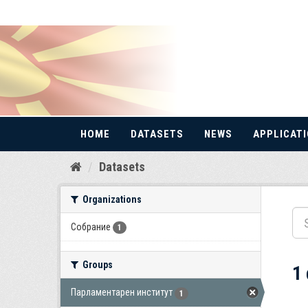
HOME
DATASETS
NEWS
APPLICAT
Skip
Datasets
to
content
Organizations
Собрание
1
Groups
1
Парламентарен институт
1