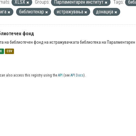
mats:
XLSX
Groups:
Парламентарен институт
Tags:
биб
нига
библиотекар
истражувања
донација
блиотечен фонд
та на библиотечен фонд на истражувачката библиотека на Паралментарен 
SX
CSV
can also access this registry using the
API
(see
API Docs
).