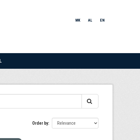
MK
AL
EN
L
Order by