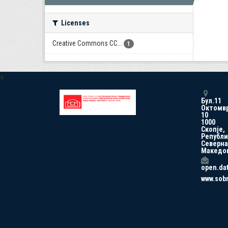
Licenses
Creative Commons CC...
1
a
Бул.11
Октомв
10
1000
Скопје,
Републи
Северна
Македо
open.da
www.sob