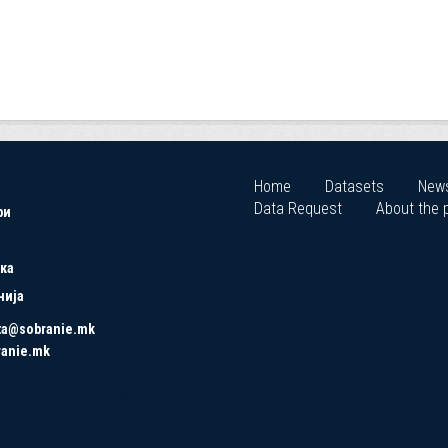
Home
Datasets
New
Data Request
About the p
ри
ка
нија
ta@sobranie.mk
ranie.mk
Copyrights © 2021 All Rights Reserved by Asseco SEE.