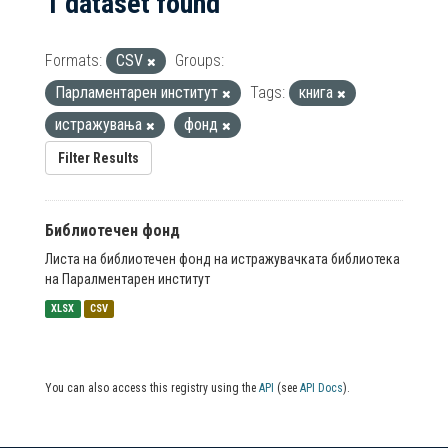
1 dataset found
Formats:
CSV
Groups:
Парламентарен институт
Tags:
книга
истражувања
фонд
Filter Results
Библиотечен фонд
Листа на библиотечен фонд на истражувачката библиотека
на Паралментарен институт
XLSX
CSV
You can also access this registry using the
API
(see
API Docs
).