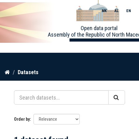
MK
AL
EN
Toggle
Open data portal
naviga
Assembly of the Republic of North Mace
Skip
Datasets
to
content
Order by