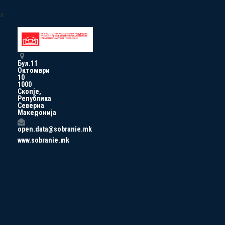
a
Бул.11
Октомври
10
1000
Скопје,
Република
Северна
Македонија
open.data@sobranie.mk
www.sobranie.mk