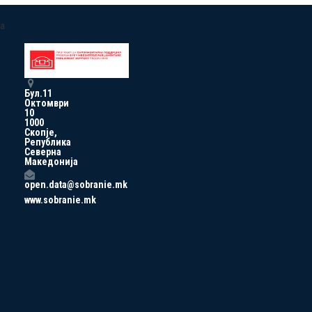
a
Бул.11
Октомври
10
1000
Скопје,
Република
Северна
Македонија
open.data@sobranie.mk
www.sobranie.mk