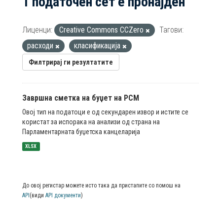
1 податочен сет е пронајден
Лиценци:
Creative Commons CCZero
Тагови:
расходи
класификација
Филтрирај ги резултатите
Завршна сметка на буџет на РСМ
Овој тип на податоци е од секундарен извор и истите се
користат за испорака на анализи од страна на
Парламентарната буџетска канцеларија
XLSX
До овој регистар можете исто така да пристапите со помош на
API
(види
API документи
)