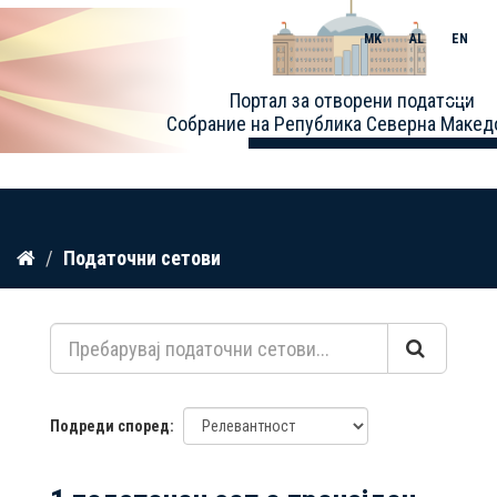
MK
AL
EN
Toggle
Портал за отворени податоци
naviga
Собрание на Република Северна Макед
Прескокнете
Податочни сетови
до
содржина
Подреди според