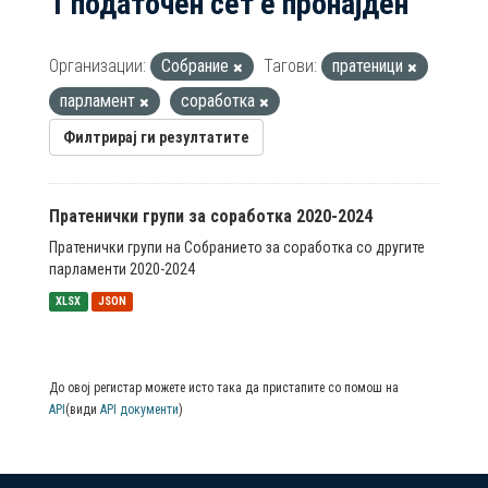
1 податочен сет е пронајден
Организации:
Собрание
Тагови:
пратеници
парламент
соработка
Филтрирај ги резултатите
Пратенички групи за соработка 2020-2024
Пратенички групи на Собранието за соработка со другите
парламенти 2020-2024
XLSX
JSON
До овој регистар можете исто така да пристапите со помош на
API
(види
API документи
)