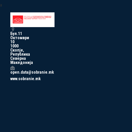
a
Бул.11
Октомври
10
1000
Скопје,
Република
Северна
Македонија
open.data@sobranie.mk
www.sobranie.mk