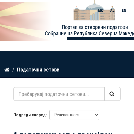
MK
AL
EN
Toggle
Портал за отворени податоци
naviga
Собрание на Република Северна Макед
Прескокнете
Податочни сетови
до
содржина
Подреди според