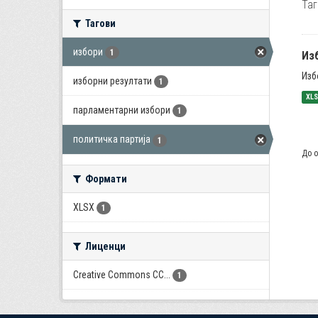
Таг
Тагови
избори
1
Из
Изб
изборни резултати
1
XL
парламентарни избори
1
политичка партија
1
До о
Формати
XLSX
1
Лиценци
Creative Commons CC...
1