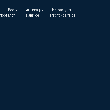
Вести
Апликации
Истражувања
 порталот
Најави се
Регистрирајте се