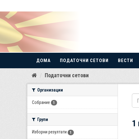
ДОМА
ПОДАТОЧНИ СЕТОВИ
ВЕСТИ
Прескокнете
Податочни сетови
до
содржина
Организации
Собрание
1
Групи
1
Изборни резултати
1