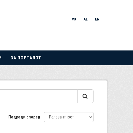
MK
AL
EN
И
ЗА ПОРТАЛОТ
Подреди според