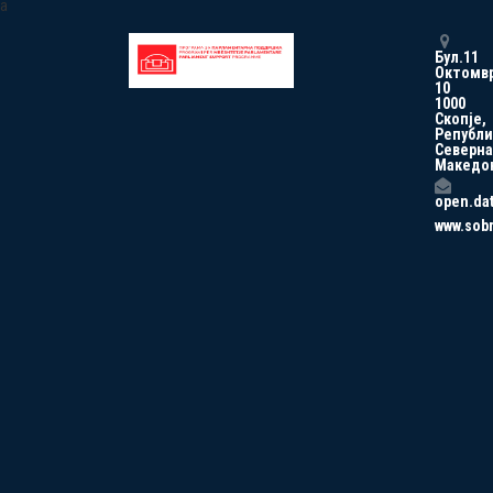
a
Бул.11
Октомв
10
1000
Скопје,
Републи
Северна
Македо
open.da
www.sob