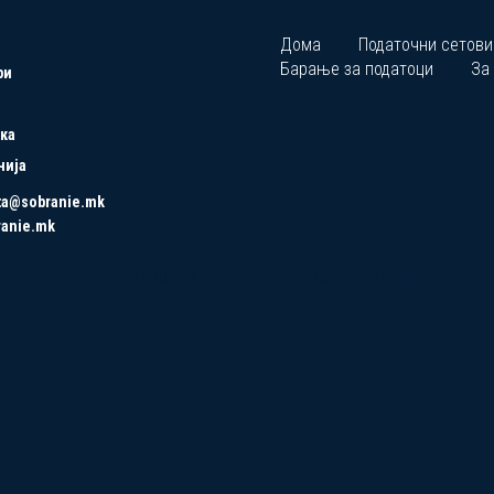
Дома
Податочни сетови
Барање за податоци
За
ри
ка
нија
ta@sobranie.mk
ranie.mk
Copyrights © 2021 All Rights Reserved by Asseco SEE.