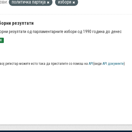
ови:
политичка партија
избори
борни резултати
орни резултати од парламентарните избори од 1990 година до денес
SX
вој регистар можете исто така да пристапите со помош на
API
(види
API документи
)