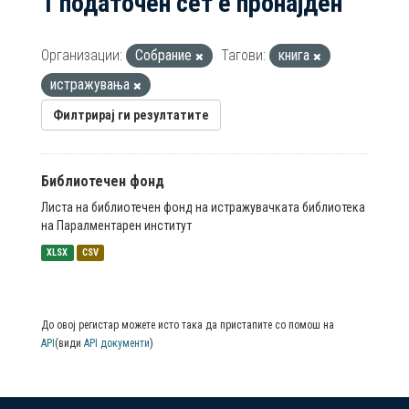
1 податочен сет е пронајден
Организации:
Собрание
Тагови:
книга
истражувања
Филтрирај ги резултатите
Библиотечен фонд
Листа на библиотечен фонд на истражувачката библиотека
на Паралментарен институт
XLSX
CSV
До овој регистар можете исто така да пристапите со помош на
API
(види
API документи
)