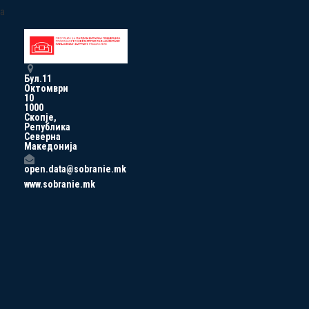
a
Бул.11
Октомври
10
1000
Скопје,
Република
Северна
Македонија
open.data@sobranie.mk
www.sobranie.mk