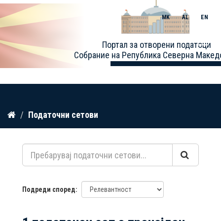
MK
AL
EN
Toggle
Портал за отворени податоци
naviga
Собрание на Република Северна Макед
Прескокнете
Податочни сетови
до
содржина
Подреди според